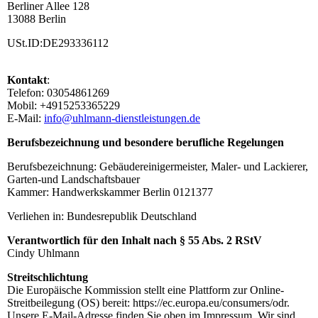
Berliner Allee 128
13088 Berlin
USt.ID:DE293336112
Kontakt
:
Telefon: 03054861269
Mobil:
+4915253365229
E-Mail:
info@uhlmann-dienstleistungen.de
Berufsbezeichnung und besondere berufliche Regelungen
Berufsbezeichnung: Gebäudereinigermeister, Maler- und Lackierer,
Garten-und Landschaftsbauer
Kammer: Handwerkskammer Berlin 0121377
Verliehen in: Bundesrepublik Deutschland
Verantwortlich für den Inhalt nach § 55 Abs. 2 RStV
Cindy Uhlmann
Streitschlichtung
Die Europäische Kommission stellt eine Plattform zur Online-
Streitbeilegung (OS) bereit: https://ec.europa.eu/consumers/odr.
Unsere E-Mail-Adresse finden Sie oben im Impressum. Wir sind